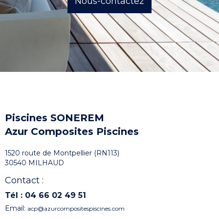
Nous-contactez
Piscines SONEREM
A
zur
C
omposites
P
iscines
1520 route de Montpellier (RN113)
30540 MILHAUD
Contact :
Tél
:
04 66 02 49 51
Email:
acp@azurcompositespiscines.com