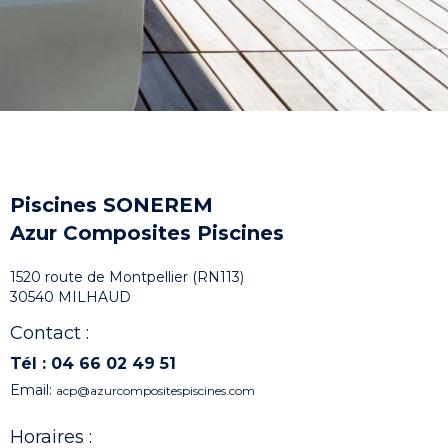
Piscines SONEREM
A
zur
C
omposites
P
iscines
1520 route de Montpellier (RN113)
30540 MILHAUD
Contact :
Tél
:
04 66 02 49 51
Email:
acp@azurcompositespiscines.com
Horaires :